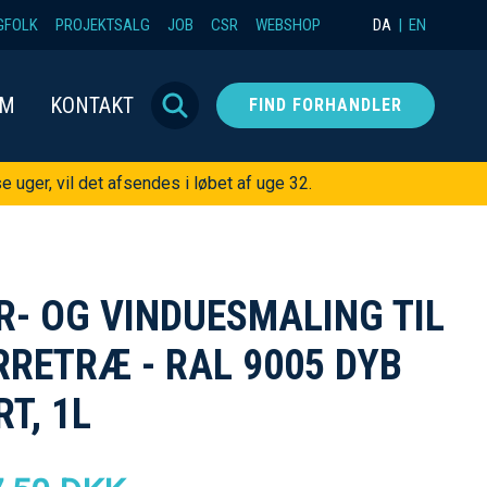
GFOLK
PROJEKTSALG
JOB
CSR
WEBSHOP
DA
EN
OM
KONTAKT
FIND FORHANDLER
e uger, vil det afsendes i løbet af uge 32.
R- OG VINDUESMALING TIL
RRETRÆ - RAL 9005 DYB
RT, 1L