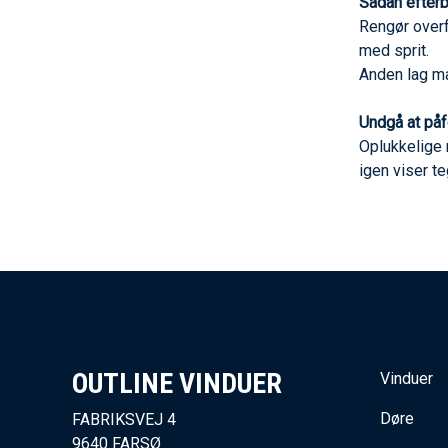
Sådan efterb
Rengør overf
med sprit.
Anden lag ma
Undgå at påf
Oplukkelige 
igen viser te
OUTLINE VINDUER​
Vinduer
Døre
FABRIKSVEJ 4
9640 FARSØ