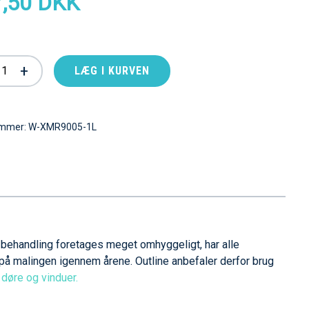
,50 DKK
+
LÆG I KURVEN
ummer:
W-XMR9005-1L
 behandling foretages meget omhyggeligt, har alle
 på malingen igennem årene. Outline anbefaler derfor brug
døre og vinduer.