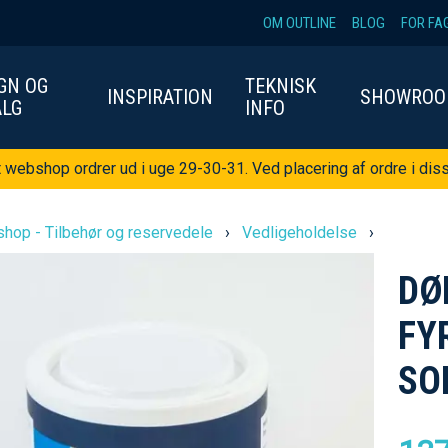
OM OUTLINE
BLOG
FOR FA
GN OG
TEKNISK
INSPIRATION
SHOWRO
ALG
INFO
t webshop ordrer ud i uge 29-30-31. Ved placering af ordre i diss
hop - Tilbehør og reservedele
›
Vedligeholdelse
›
DØ
FY
SO