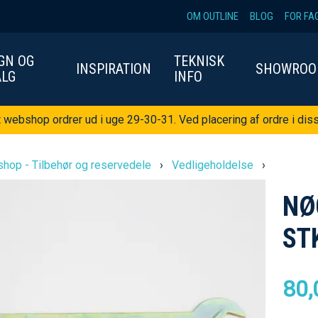
OM OUTLINE
BLOG
FOR FA
GN OG
TEKNISK
INSPIRATION
SHOWRO
ALG
INFO
t webshop ordrer ud i uge 29-30-31. Ved placering af ordre i diss
hop - Tilbehør og reservedele
›
Vedligeholdelse
›
NØ
ST
80,