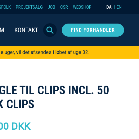
GFOLK
PROJEKTSALG
JOB
CSR
WEBSHOP
DA
EN
OM
KONTAKT
FIND FORHANDLER
e uger, vil det afsendes i løbet af uge 32.
GLE TIL CLIPS INCL. 50
K CLIPS
00 DKK