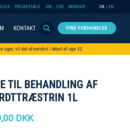
GFOLK
PROJEKTSALG
JOB
CSR
WEBSHOP
DA
EN
OM
KONTAKT
FIND FORHANDLER
e uger, vil det afsendes i løbet af uge 32.
IE TIL BEHANDLING AF
RDTTRÆSTRIN 1L
,00 DKK