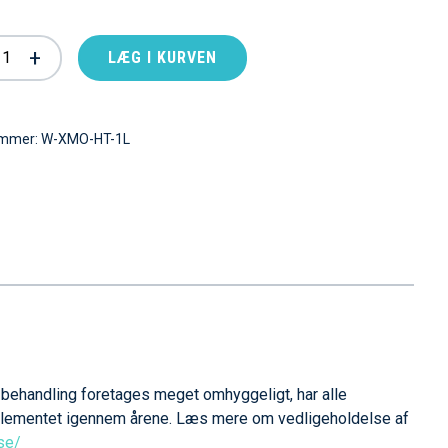
+
LÆG I KURVEN
ummer:
W-XMO-HT-1L
 behandling foretages meget omhyggeligt, har alle
å elementet igennem årene. Læs mere om vedligeholdelse af
se/