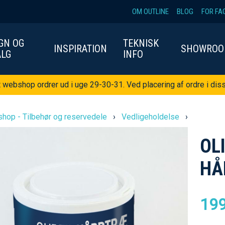
OM OUTLINE
BLOG
FOR FA
GN OG
TEKNISK
INSPIRATION
SHOWRO
ALG
INFO
t webshop ordrer ud i uge 29-30-31. Ved placering af ordre i diss
hop - Tilbehør og reservedele
›
Vedligeholdelse
›
OL
HÅ
199