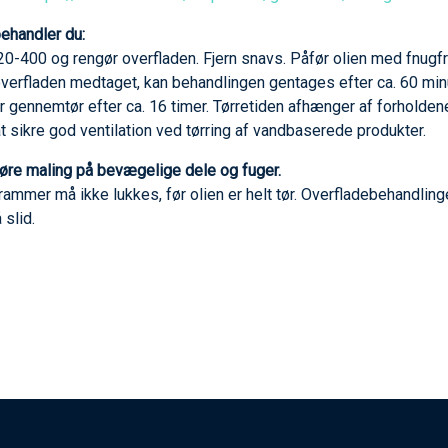
ehandler du:
0-400 og rengør overfladen. Fjern snavs. Påfør olien med fnugfri 
 overfladen medtaget, kan behandlingen gentages efter ca. 60 mi
r gennemtør efter ca. 16 timer. Tørretiden afhænger af forholden
t sikre god ventilation ved tørring af vandbaserede produkter.
øre maling på bevægelige dele og fuger.
rammer må ikke lukkes, før olien er helt tør. Overfladebehandli
 slid.