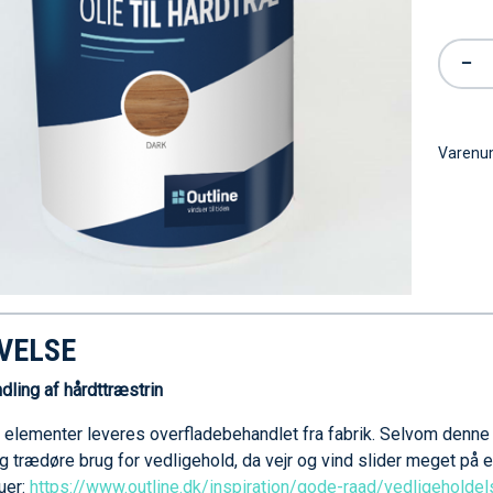
−
Varen
VELSE
ndling af hårdttræstrin
s elementer leveres overfladebehandlet fra fabrik. Selvom denne
g trædøre brug for vedligehold, da vejr og vind slider meget p
uer:
https://www.outline.dk/inspiration/gode-raad/vedligeholdel