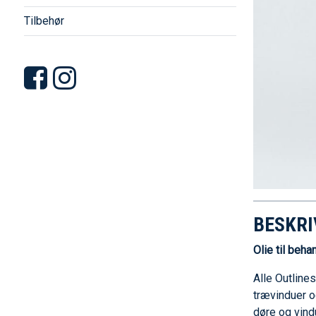
Tilbehør
BESKRI
Olie til beha
Alle Outline
trævinduer o
døre og vind